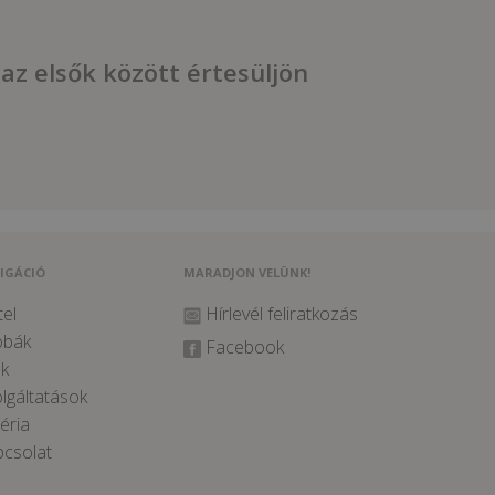
 az elsők között értesüljön
IGÁCIÓ
MARADJON VELÜNK!
el
Hírlevél feliratkozás
obák
Facebook
k
lgáltatások
éria
csolat