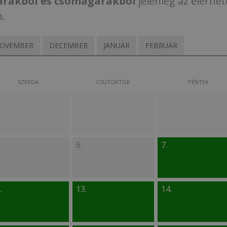
árakból és csomagárakból
jelenleg az elérhet
n.
OVEMBER
DECEMBER
JANUÁR
FEBRUÁR
SZERDA
CSÜTÖRTÖK
PÉNTEK
6.
7.
.
13.
14.