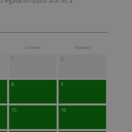
ő legalacsonyabb árat és a
SZOMBAT
VASÁRNAP
1.
2.
8.
9.
15.
16.