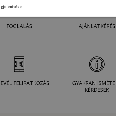
gjelenítése
FOGLALÁS
AJÁNLATKÉRÉS
LEVÉL FELIRATKOZÁS
GYAKRAN ISMÉTE
KÉRDÉSEK