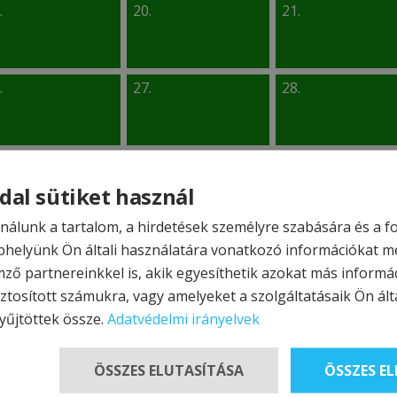
.
20.
21.
.
27.
28.
dal sütiket használ
nálunk a tartalom, a hirdetések személyre szabására és a 
van
Jelenleg nincs szabad szoba
helyünk Ön általi használatára vonatkozó információkat m
mző partnereinkkel is, akik egyesíthetik azokat más informá
ztosított számukra, vagy amelyeket a szolgáltatásaik Ön álta
yűjtöttek össze.
Adatvédelmi irányelvek
HASZNOS LINKEK
ÖSSZES ELUTASÍTÁSA
ÖSSZES E