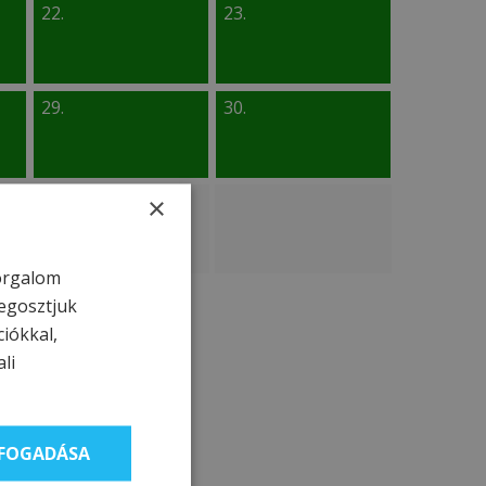
22.
23.
29.
30.
×
forgalom
egosztjuk
ciókkal,
li
LFOGADÁSA