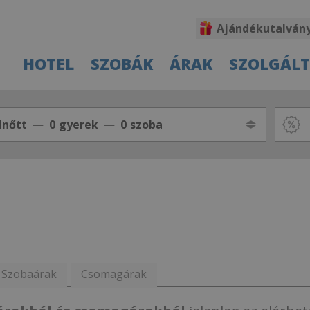
Ajándékutalván
HOTEL
SZOBÁK
ÁRAK
SZOLGÁL
lnőtt
0
gyerek
0
szoba
Szobaárak
Csomagárak