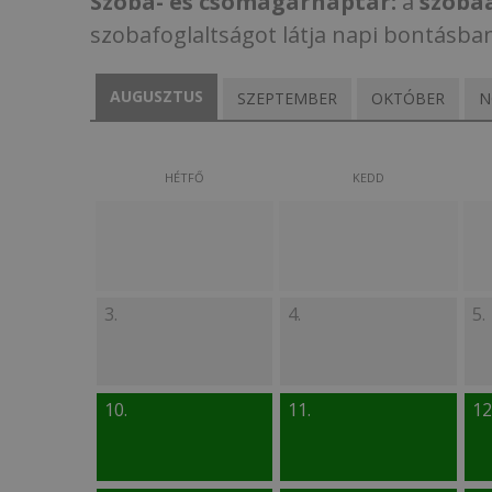
Szoba- és csomagárnaptár:
a
szoba
szobafoglaltságot látja napi bontásba
AUGUSZTUS
SZEPTEMBER
OKTÓBER
N
HÉTFŐ
KEDD
3.
4.
5.
10.
11.
12