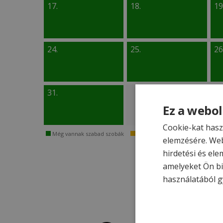
17.
18.
19
24.
25.
26
31.
Ez a webol
Cookie-kat hasz
Még vannak szabad szobák
Már csak néhány szabad szoba 
elemzésére. Web
hirdetési és ele
amelyeket Ön bi
használatából g