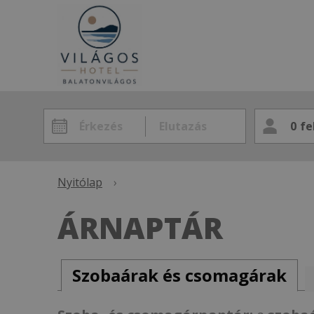
0
fe
Nyitólap
›
ÁRNAPTÁR
Szobaárak és csomagárak