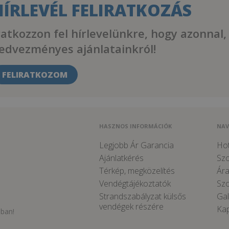
HÍRLEVÉL FELIRATKOZÁS
ratkozzon fel hírlevelünkre, hogy azonnal,
edvezményes ajánlatainkról!
FELIRATKOZOM
HASZNOS INFORMÁCIÓK
NAV
Legjobb Ár Garancia
Hot
Ajánlatkérés
Sz
Térkép, megközelítés
Ára
Vendégtájékoztatók
Szo
Strandszabályzat külsős
Gal
vendégek részére
Kap
sban!