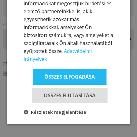
Válasszon dátumot!
információkat megosztjuk hirdetési és
-
elemző partnereinkkel is, akik
egyesíthetik azokat más
SZOBÁK ÉS VENDÉGEK
információkkal, amelyeket Ön
1 szoba
biztosított számukra, vagy amelyeket a
szolgáltatásaik Ön általi használatából
2 felnőtt
, 0 gyerek
gyűjtöttek össze.
Adatvédelmi
irányelvek
Promóciós kód hozzáadása
Címletes ajándékutalvány beváltása
ÖSSZES ELFOGADÁSA
ÖSSZES ELUTASÍTÁSA
AJÁNLATOK KERESÉSE
Részletek megjelenítése