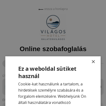
vissza a honlapra
Online szobafoglalás
×
1
Foglalási adatok megadása
Ez a weboldal sütiket
használ
ÚTICÉL
Világos Hotel Balatonvilágos
Cookie-kat használunk a tartalom, a
hirdetések személyre szabására és a
Balatonvilágos, Zrínyi út 135.
forgalom elemzésére. Webhelyünk Ön
ÉRKEZÉS - ELUTAZÁS (ÉJSZAKÁK)
általi használatára vonatkozó