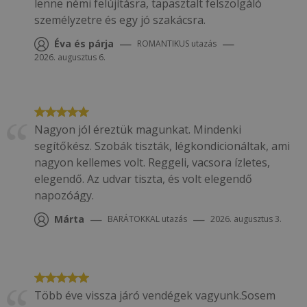
lenne némi felújításra, tapasztalt felszolgáló
személyzetre és egy jó szakácsra.
—
—
Éva és párja
ROMANTIKUS
utazás
2026. augusztus 6.
Nagyon jól éreztük magunkat. Mindenki
segítőkész. Szobák tiszták, légkondicionáltak, ami
nagyon kellemes volt. Reggeli, vacsora ízletes,
elegendő. Az udvar tiszta, és volt elegendő
napozóágy.
—
—
Márta
BARÁTOKKAL
utazás
2026. augusztus 3.
Több éve vissza járó vendégek vagyunk.Sosem