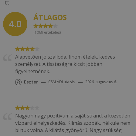
itt.
ÁTLAGOS
4.0
(
1069
értékelés)
Alapvetően jó szálloda, finom ételek, kedves
személyzet. A tisztaságra kicsit jobban
figyelhetnének.
—
—
Eszter
CSALÁDI
utazás
2026. augusztus 6.
Nagyon nagy pozitívum a saját strand, a közvetlen
vízparti elhelyezkedés. Klímás szobák, nélküle nem
birtuk volna. A kilátás gyönyörű. Nagy szükség