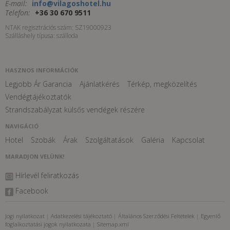
E-mail:
info@vilagoshotel.hu
Telefon:
+36 30 670 9511
NTAK regisztrációs szám: SZ19000923
Szálláshely típusa: szálloda
HASZNOS INFORMÁCIÓK
Legjobb Ár Garancia
Ajánlatkérés
Térkép, megközelítés
Vendégtájékoztatók
Strandszabályzat külsős vendégek részére
NAVIGÁCIÓ
Hotel
Szobák
Árak
Szolgáltatások
Galéria
Kapcsolat
MARADJON VELÜNK!
Hírlevél feliratkozás
Facebook
Jogi nyilatkozat
|
Adatkezelési tájékoztató
|
Általános Szerződési Feltételek
|
Egyenlő
foglalkoztatási jogok nyilatkozata
|
Sitemap.xml