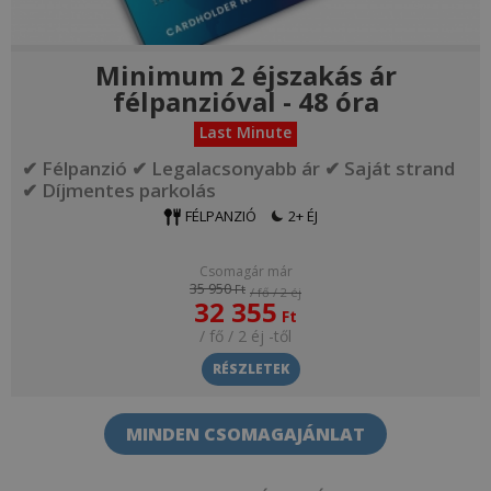
Minimum 2 éjszakás ár
félpanzióval - 48 óra
Last Minute
✔ Félpanzió ✔ Legalacsonyabb ár ✔ Saját strand
✔ Díjmentes parkolás
FÉLPANZIÓ
2+ ÉJ
Csomagár már
35 950
Ft
/ fő / 2 éj
32 355
Ft
/ fő / 2 éj
-től
RÉSZLETEK
MINDEN CSOMAGAJÁNLAT