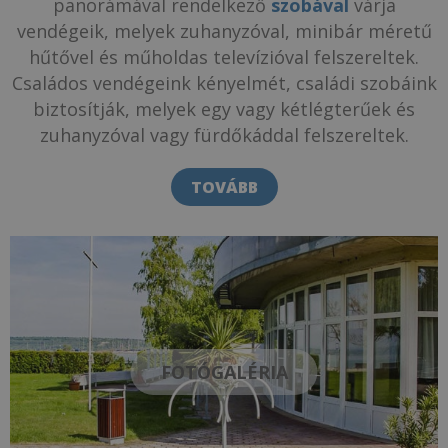
panorámával rendelkező
szobával
várja
vendégeik, melyek zuhanyzóval, minibár méretű
hűtővel és műholdas televízióval felszereltek.
Családos vendégeink kényelmét, családi szobáink
biztosítják, melyek egy vagy kétlégterűek és
zuhanyzóval vagy fürdőkáddal felszereltek.
TOVÁBB
FOTÓGALÉRIA