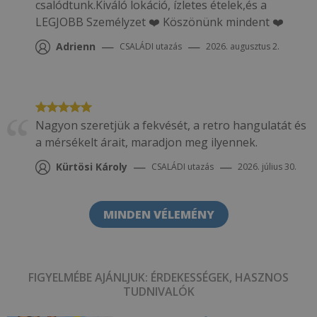
csalódtunk.Kiváló lokáció, ízletes ételek,és a
LEGJOBB Személyzet ❤️ Köszönünk mindent ❤️
—
—
Adrienn
CSALÁDI
utazás
2026. augusztus 2.
Nagyon szeretjük a fekvését, a retro hangulatát és
a mérsékelt árait, maradjon meg ilyennek.
—
—
Kürtösi Károly
CSALÁDI
utazás
2026. július 30.
MINDEN VÉLEMÉNY
FIGYELMÉBE AJÁNLJUK: ÉRDEKESSÉGEK, HASZNOS
TUDNIVALÓK