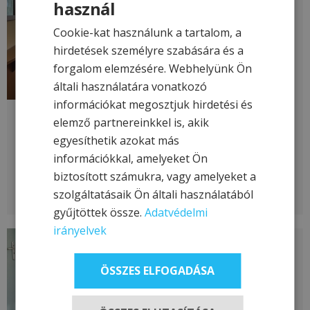
használ
Cookie-kat használunk a tartalom, a
hirdetések személyre szabására és a
forgalom elemzésére. Webhelyünk Ön
általi használatára vonatkozó
információkat megosztjuk hirdetési és
elemző partnereinkkel is, akik
STANDARD KLÍMÁS FRANCIAÁGYAS
egyesíthetik azokat más
(3-5. EMELET)
információkkal, amelyeket Ön
biztosított számukra, vagy amelyeket a
TOVÁBB
szolgáltatásaik Ön általi használatából
gyűjtöttek össze.
Adatvédelmi
irányelvek
ÖSSZES ELFOGADÁSA