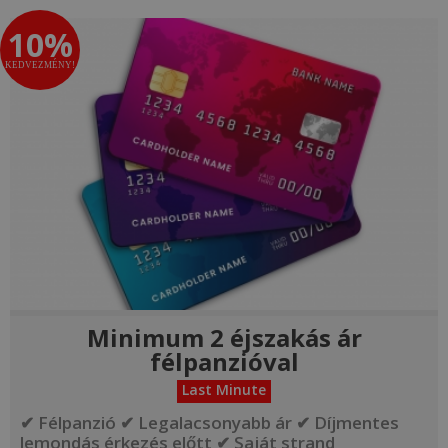
10%
KEDVEZMÉNY!
Minimum 2 éjszakás ár
félpanzióval
Last Minute
✔ Félpanzió ✔ Legalacsonyabb ár ✔ Díjmentes
lemondás érkezés előtt ✔ Saját strand