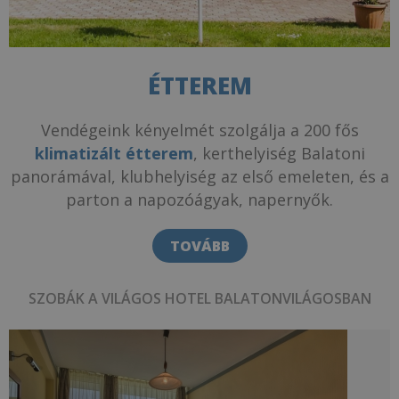
ÉTTEREM
Vendégeink kényelmét szolgálja a 200 fős
klimatizált étterem
, kerthelyiség Balatoni
panorámával, klubhelyiség az első emeleten, és a
parton a napozóágyak, napernyők.
TOVÁBB
SZOBÁK A VILÁGOS HOTEL BALATONVILÁGOSBAN