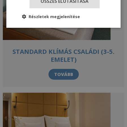
ÖSSZES ELUTASÍTÁSA
Részletek megjelenítése
STANDARD KLÍMÁS CSALÁDI (3-5.
EMELET)
TOVÁBB