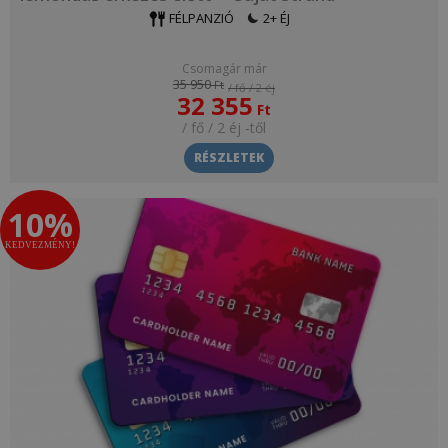
FÉLPANZIÓ
2+ ÉJ
Csomagár már
35 950
Ft
/ fő / 2 éj
32 355
Ft
/ fő / 2 éj
-től
RÉSZLETEK
10%
KEDVEZMÉNY!