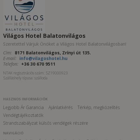
Világos Hotel Balatonvilágos
Szeretettel Várjuk Önöket a Világos Hotel Balatonvilágosban!
Cím:
8171 Balatonvilágos, Zrínyi út 135.
E-mail:
info@vilagoshotel.hu
Telefon:
+36 30 670 9511
NTAK regisztrációs szám: SZ19000923
Szálláshely típusa: szálloda
HASZNOS INFORMÁCIÓK
Legjobb Ár Garancia
Ajánlatkérés
Térkép, megközelítés
Vendégtájékoztatók
Strandszabályzat külsős vendégek részére
NAVIGÁCIÓ