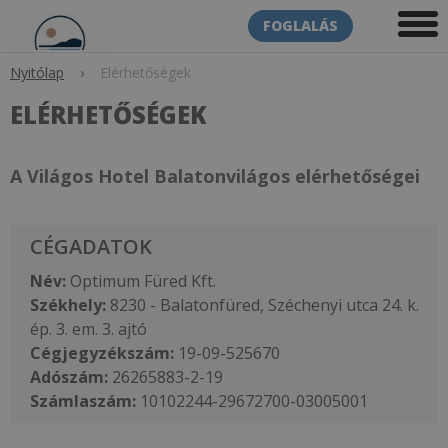
FOGLALÁS
Nyitólap
›
Elérhetőségek
ELÉRHETŐSÉGEK
A Világos Hotel Balatonvilágos elérhetőségei
CÉGADATOK
Név:
Optimum Füred Kft.
Székhely:
8230 - Balatonfüred, Széchenyi utca 24. k.
ép. 3. em. 3. ajtó
Cégjegyzékszám:
19-09-525670
Adószám:
26265883-2-19
Számlaszám:
10102244-29672700-03005001