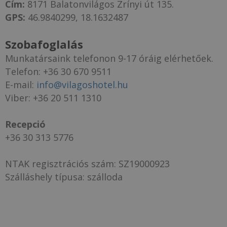
Cím:
8171 Balatonvilágos Zrínyi út 135.
GPS:
46.9840299, 18.1632487
Szobafoglalás
Munkatársaink telefonon 9-17 óráig elérhetőek.
Telefon: +36 30 670 9511
E-mail:
info@vilagoshotel.hu
Viber: +36 20 511 1310
Recepció
+36 30 313 5776
NTAK regisztrációs szám: SZ19000923
Szálláshely típusa: szálloda