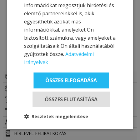
információkat megosztjuk hirdetési és
elemző partnereinkkel is, akik
egyesíthetik azokat más
információkkal, amelyeket Ön
biztosított számukra, vagy amelyeket a
szolgáltatásaik Ön általi használatából
gyűjtöttek össze.
Adatvédelmi
HASZNOS LINKEK
irányelvek
AKCIÓS AJÁNLATOK
ÖSSZES ELFOGADÁSA
FOGLALÁS
ÖSSZES ELUTASÍTÁSA
AJÁNLATKÉRÉS
AJÁNDÉKUTALVÁNY
Részletek megjelenítése
KIEGÉSZÍTŐ SZOLGÁLTATÁSOK
HÍRLEVÉL FELIRATKOZÁS