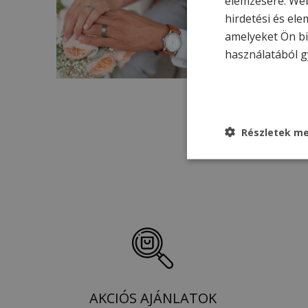
elemzésére. Web
Nászajánd
hirdetési és ele
Felhasználható eddi
amelyeket Ön bi
FÉLPANZIÓ
2 
használatából g
Részletek me
AKCIÓS AJÁNLATOK