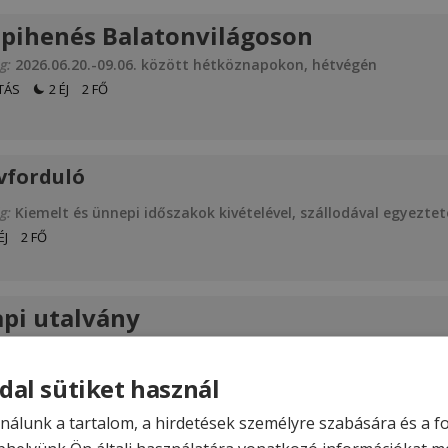
 pihenés Balatonvilágoson
g:
2026.06.20.-09.06. között hétköznapokon, hétvégén
TÁS
2 ÉJ
2 FŐ
vforduló
g:
Kiemelt és ünnepi időszakok kivételével, szállodával egyezte
ÉJ
2 FŐ
api utalvány
g:
Kiemelt és ünnepi időszakok kivételével, szállodával egyezet
ÉJ
2 FŐ
dal sütiket használ
nálunk a tartalom, a hirdetések személyre szabására és a 