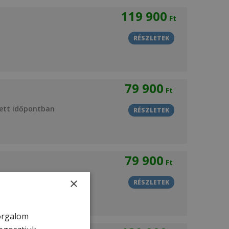
119 900
Ft
RÉSZLETEK
79 900
Ft
tett időpontban
RÉSZLETEK
79 900
Ft
ett időpontban
×
RÉSZLETEK
forgalom