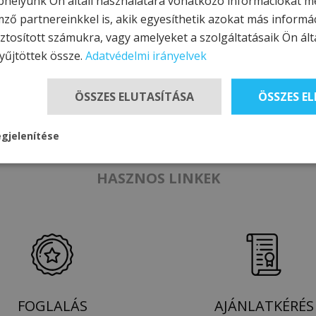
helyünk Ön általi használatára vonatkozó információkat m
ék
mző partnereinkkel is, akik egyesíthetik azokat más informá
g:
Kiemelt és ünnepi időszakok kivételével, szállodával egyezte
ztosított számukra, vagy amelyeket a szolgáltatásaik Ön álta
ÉJ
2 FŐ
yűjtöttek össze.
Adatvédelmi irányelvek
ÖSSZES ELUTASÍTÁSA
ÖSSZES E
gjelenítése
HASZNOS LINKEK
FOGLALÁS
AJÁNLATKÉRÉS