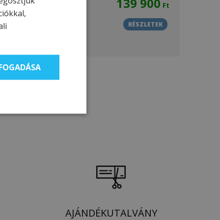
egosztjuk
139 900
Ft
ciókkal,
tett időpontban
li
RÉSZLETEK
LFOGADÁSA
AJÁNDÉKUTALVÁNY