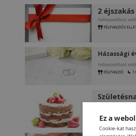
2 éjszakás
Felhasználható eddi
FÉLPANZIÓS ELLÁ
Házassági é
Felhasználható eddi
FÉLPANZIÓ
1 
Születésn
Felhasználható eddi
FÉLPANZIÓ
1 
Ez a webol
Cookie-kat hasz