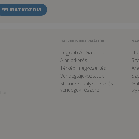
FELIRATKOZOM
HASZNOS INFORMÁCIÓK
NAV
Legjobb Ár Garancia
Hot
Ajánlatkérés
Sz
Térkép, megközelítés
Ára
Vendégtájékoztatók
Szo
Strandszabályzat külsős
Gal
vendégek részére
Kap
sban!