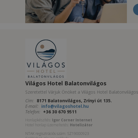
Világos Hotel Balatonvilágos
Szeretettel Várjuk Önöket a Világos Hotel Balatonvilágo
Cím:
8171 Balatonvilágos, Zrínyi út 135.
E-mail:
info@vilagoshotel.hu
Telefon:
+36 30 670 9511
Honlapkészítés:
Igor Corner Internet
Hotel honlap üzemeltetés:
Hotelizátor
NTAK regisztrációs szám: SZ19000923