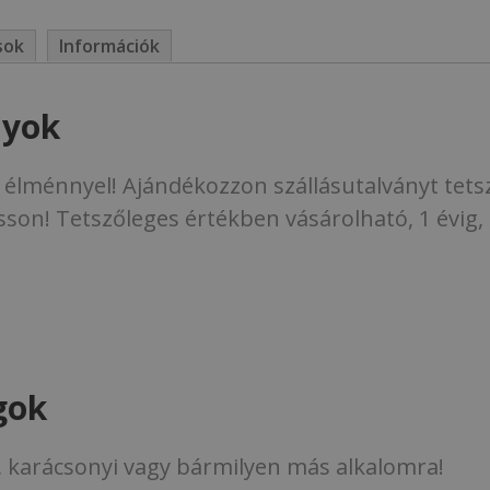
sok
Információk
nyok
n élménnyel! Ajándékozzon szállásutalványt tet
asson! Tetszőleges értékben vásárolható, 1 évig,
gok
, karácsonyi vagy bármilyen más alkalomra!