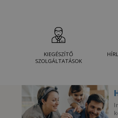
KIEGÉSZÍTŐ
HÍR
SZOLGÁLTATÁSOK
I
k