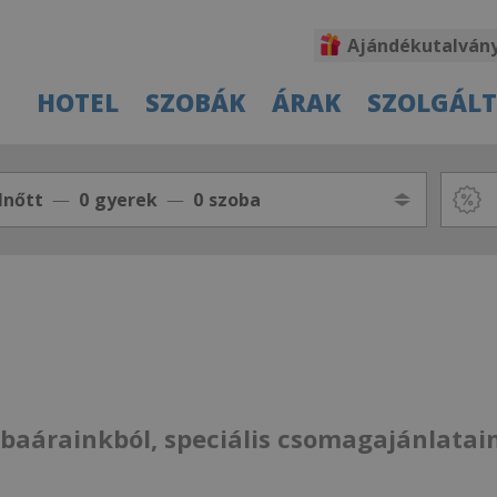
Ajándékutalván
HOTEL
SZOBÁK
ÁRAK
SZOLGÁL
lnőtt
0
gyerek
0
szoba
obaárainkból, speciális csomagajánlatai