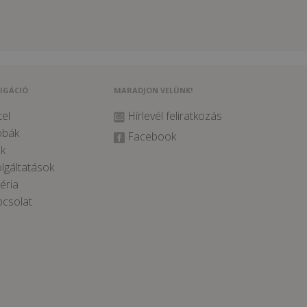
IGÁCIÓ
MARADJON VELÜNK!
el
Hírlevél feliratkozás
obák
Facebook
k
lgáltatások
éria
csolat