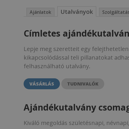
Utalványok
Ajánlatok
Szolgáltatá
Címletes ajándékutalvá
Lepje meg szeretteit egy felejthetetle
kikapcsolódással teli pillanatokat adh
felhasználható utalvány.
VÁSÁRLÁS
TUDNIVALÓK
Ajándékutalvány csoma
Kiváló megoldás születésnapi, névnapi