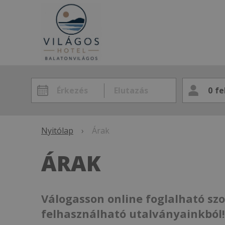
0
fe
Nyitólap
›
Árak
ÁRAK
Válogasson online foglalható sz
felhasználható utalványainkból!