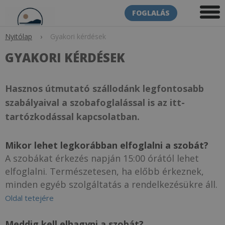
FOGLALÁS
Nyitólap
›
Gyakori kérdések
GYAKORI KÉRDÉSEK
Hasznos útmutató szállodánk legfontosabb
szabályaival a szobafoglalással is az itt-
tartózkodással kapcsolatban.
Mikor lehet legkorábban elfoglalni a szobát?
A szobákat érkezés napján 15:00 órától lehet
elfoglalni. Természetesen, ha előbb érkeznek,
minden egyéb szolgáltatás a rendelkezésükre áll.
Oldal tetejére
Meddig kell elhagyni a szobát?