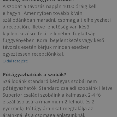
A szobát a távozás napján 10:00 óráig kell
elhagyni. Amennyiben tovább kíván
szállodánkban maradni, csomagjait elhelyezheti
a recepción, illetve lehetőség van késői
kijelentkezésre felár ellenében foglaltság
függvényében. Korai bejelentkezés vagy késői
távozás esetén kérjük minden esetben
egyeztessen recepciónkkal.
Oldal tetejére
Pótágyazhatóak a szobák?
Szállodánk standard kétágyas szobái nem
pótágyazhatók. Standard családi szobáink illetve
Superior családi szobáink alkalmasak 2-4 fő
elszállásolására (maximum 2 felnőtt és 2
gyermek). Pótágy árainkat megtalálja az
árainknál és a csomagajánlatainknál.