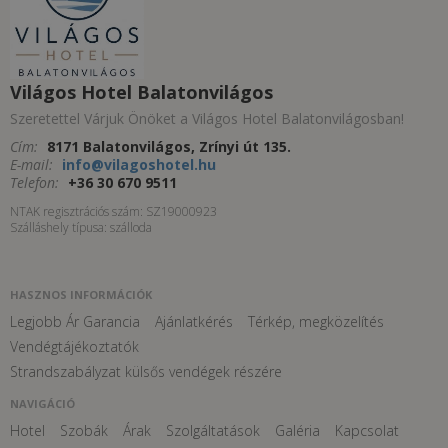
Világos Hotel Balatonvilágos
Szeretettel Várjuk Önöket a Világos Hotel Balatonvilágosban!
Cím:
8171 Balatonvilágos, Zrínyi út 135.
E-mail:
info@vilagoshotel.hu
Telefon:
+36 30 670 9511
NTAK regisztrációs szám: SZ19000923
Szálláshely típusa: szálloda
HASZNOS INFORMÁCIÓK
Legjobb Ár Garancia
Ajánlatkérés
Térkép, megközelítés
Vendégtájékoztatók
Strandszabályzat külsős vendégek részére
NAVIGÁCIÓ
Hotel
Szobák
Árak
Szolgáltatások
Galéria
Kapcsolat