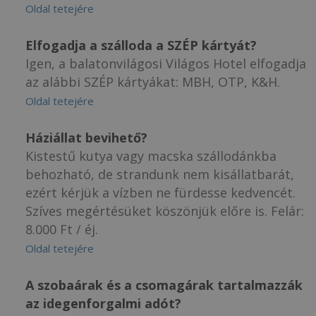
Oldal tetejére
Elfogadja a szálloda a SZÉP kártyát?
Igen, a balatonvilágosi Világos Hotel elfogadja
az alábbi SZÉP kártyákat: MBH, OTP, K&H.
Oldal tetejére
Háziállat bevihető?
Kistestű kutya vagy macska szállodánkba
behozható, de strandunk nem kisállatbarát,
ezért kérjük a vízben ne fürdesse kedvencét.
Szíves megértésüket köszönjük előre is. Felár:
8.000 Ft / éj.
Oldal tetejére
A szobaárak és a csomagárak tartalmazzák
az idegenforgalmi adót?