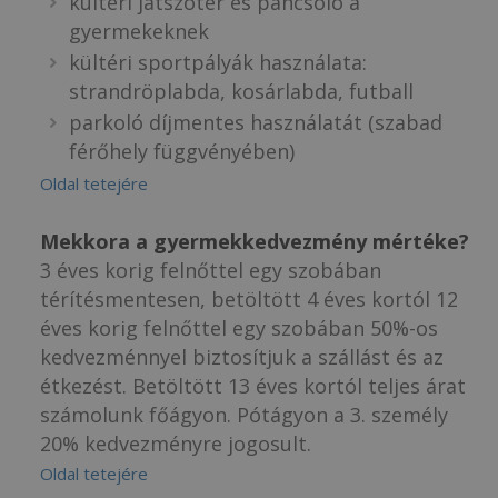
kültéri játszótér és pancsoló a
gyermekeknek
kültéri sportpályák használata:
strandröplabda, kosárlabda, futball
parkoló díjmentes használatát (szabad
férőhely függvényében)
Oldal tetejére
Mekkora a gyermekkedvezmény mértéke?
3 éves korig felnőttel egy szobában
térítésmentesen, betöltött 4 éves kortól 12
éves korig felnőttel egy szobában 50%-os
kedvezménnyel biztosítjuk a szállást és az
étkezést. Betöltött 13 éves kortól teljes árat
számolunk főágyon. Pótágyon a 3. személy
20% kedvezményre jogosult.
Oldal tetejére