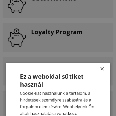
Loyalty Program
Best price guarantee
×
Ez a weboldal sütiket
használ
Cookie-kat használunk a tartalom, a
Why book with us
hirdetések személyre szabására és a
forgalom elemzésére. Webhelyünk Ön
általi használatára vonatkozó