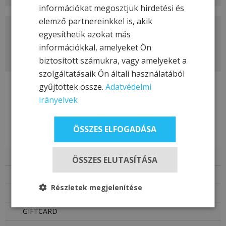
információkat megosztjuk hirdetési és
elemző partnereinkkel is, akik
FAQ
egyesíthetik azokat más
információkkal, amelyeket Ön
biztosított számukra, vagy amelyeket a
szolgáltatásaik Ön általi használatából
gyűjtöttek össze.
Adatvédelmi
irányelvek
ÖSSZES ELFOGADÁSA
USEFUL LINKS
SPECIAL OFFERS
ÖSSZES ELUTASÍTÁSA
BOOKING
Részletek megjelenítése
REQUEST FOR OFFER
GIFTCARD