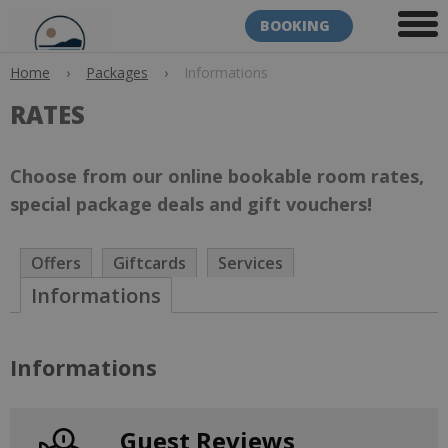
BOOKING
Home
›
Packages
›
Informations
RATES
Choose from our online bookable room rates,
special package deals and gift vouchers!
Offers
Giftcards
Services
Informations
Informations
Guest Reviews