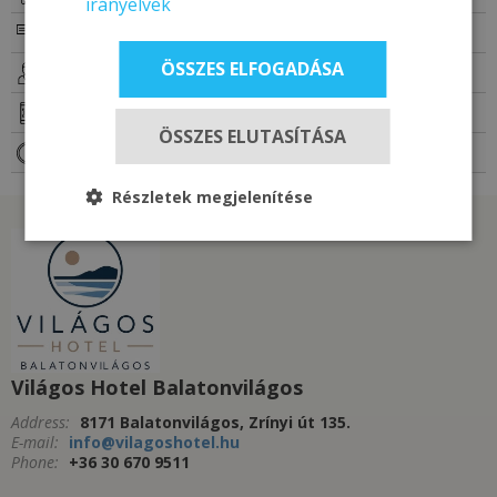
irányelvek
GIFTCARD
ÖSSZES ELFOGADÁSA
ADDITIONAL SERVICES
NEWSLETTER SUBSCRIBE
ÖSSZES ELUTASÍTÁSA
FAQ
Részletek megjelenítése
Világos Hotel Balatonvilágos
Address:
8171 Balatonvilágos, Zrínyi út 135.
E-mail:
info@vilagoshotel.hu
Phone:
+36 30 670 9511