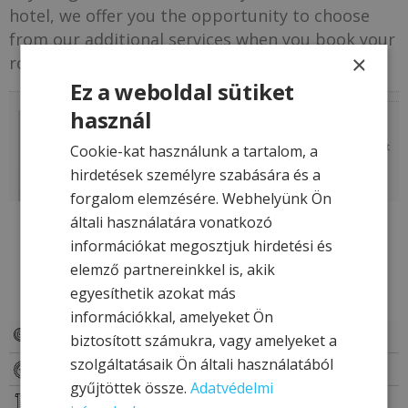
hotel, we offer you the opportunity to choose
from our additional services when you book your
×
room.
Ez a weboldal sütiket
Pet fees
használ
8 000
Ft
Our hotel accepts a limited number of
/piece/night
Cookie-kat használunk a tartalom, a
pets, max. up to 10 kg.
hirdetések személyre szabására és a
forgalom elemzésére. Webhelyünk Ön
általi használatára vonatkozó
információkat megosztjuk hirdetési és
elemző partnereinkkel is, akik
USEFUL LINKS
egyesíthetik azokat más
információkkal, amelyeket Ön
SPECIAL OFFERS
biztosított számukra, vagy amelyeket a
szolgáltatásaik Ön általi használatából
BOOKING
gyűjtöttek össze.
Adatvédelmi
REQUEST FOR OFFER