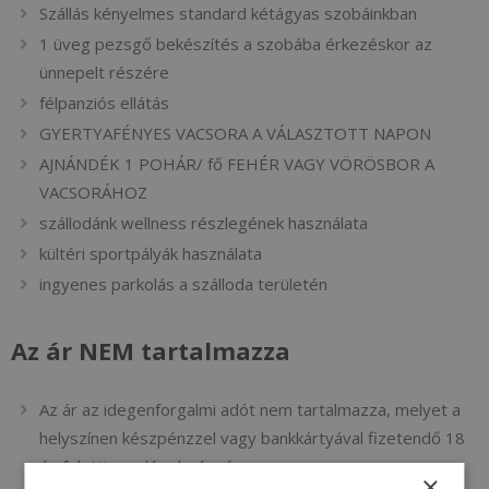
Szállás kényelmes standard kétágyas szobáinkban
1 üveg pezsgő bekészítés a szobába érkezéskor az
ünnepelt részére
félpanziós ellátás
GYERTYAFÉNYES VACSORA A VÁLASZTOTT NAPON
AJNÁNDÉK 1 POHÁR/ fő FEHÉR VAGY VÖRÖSBOR A
VACSORÁHOZ
szállodánk wellness részlegének használata
kültéri sportpályák használata
ingyenes parkolás a szálloda területén
Az ár NEM tartalmazza
Az ár az idegenforgalmi adót nem tartalmazza, melyet a
helyszínen készpénzzel vagy bankkártyával fizetendő 18
év feletti vendégek részére.
×