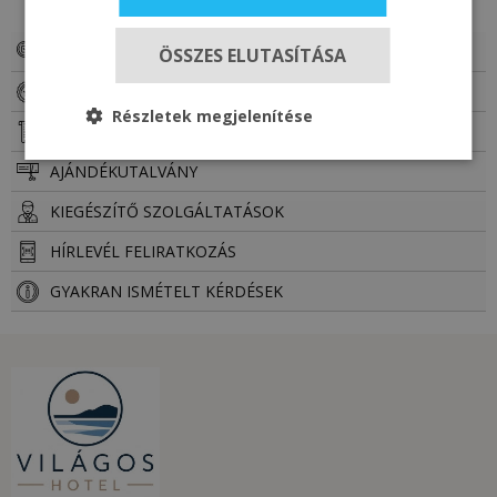
AKCIÓS AJÁNLATOK
ÖSSZES ELUTASÍTÁSA
FOGLALÁS
Részletek megjelenítése
AJÁNLATKÉRÉS
AJÁNDÉKUTALVÁNY
KIEGÉSZÍTŐ SZOLGÁLTATÁSOK
HÍRLEVÉL FELIRATKOZÁS
GYAKRAN ISMÉTELT KÉRDÉSEK