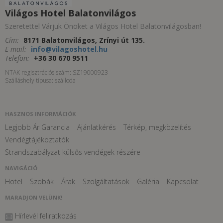
Világos Hotel Balatonvilágos
Szeretettel Várjuk Önöket a Világos Hotel Balatonvilágosban!
Cím:
8171 Balatonvilágos, Zrínyi út 135.
E-mail:
info@vilagoshotel.hu
Telefon:
+36 30 670 9511
NTAK regisztrációs szám: SZ19000923
Szálláshely típusa: szálloda
HASZNOS INFORMÁCIÓK
Legjobb Ár Garancia
Ajánlatkérés
Térkép, megközelítés
Vendégtájékoztatók
Strandszabályzat külsős vendégek részére
NAVIGÁCIÓ
Hotel
Szobák
Árak
Szolgáltatások
Galéria
Kapcsolat
MARADJON VELÜNK!
Hírlevél feliratkozás