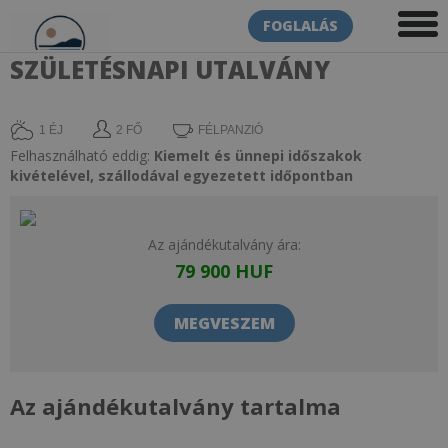
FOGLALÁS
SZÜLETÉSNAPI UTALVÁNY
1 ÉJ
2 FŐ
FÉLPANZIÓ
Felhasználható eddig:
Kiemelt és ünnepi időszakok
kivételével, szállodával egyezetett időpontban
Az ajándékutalvány ára:
79 900
HUF
MEGVESZEM
Az ajándékutalvány tartalma