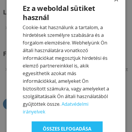
Ez a weboldal sütiket
Lemondási feltételek
használ
Cookie-kat használunk a tartalom, a
Az utalvány nem lemondható, készpénzre nem váltható,
hirdetések személyre szabására és a
de átruházható.
forgalom elemzésére. Webhelyünk Ön
általi használatára vonatkozó
Fizetési feltételek
információkat megosztjuk hirdetési és
elemző partnereinkkel is, akik
Az utalvány teljes összegét kérjük a vásárlástól számított
egyesíthetik azokat más
5 munkanapon belül elutalni számlaszámunkra.
információkkal, amelyeket Ön
biztosított számukra, vagy amelyeket a
szolgáltatásaik Ön általi használatából
gyűjtöttek össze.
Adatvédelmi
MEGVESZEM
irányelvek
ÖSSZES ELFOGADÁSA
HASZNOS LINKEK