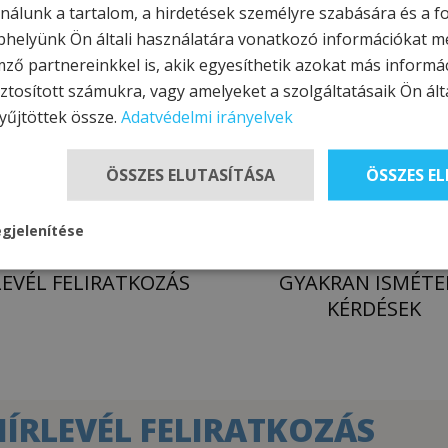
nálunk a tartalom, a hirdetések személyre szabására és a 
helyünk Ön általi használatára vonatkozó információkat m
FOGLALÁS
AJÁNLATKÉRÉS
mző partnereinkkel is, akik egyesíthetik azokat más informá
ztosított számukra, vagy amelyeket a szolgáltatásaik Ön álta
yűjtöttek össze.
Adatvédelmi irányelvek
ÖSSZES ELUTASÍTÁSA
ÖSSZES E
gjelenítése
LEVÉL FELIRATKOZÁS
GYAKRAN ISMÉTE
KÉRDÉSEK
HÍRLEVÉL FELIRATKOZÁS