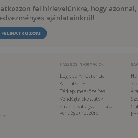
ratkozzon fel hírlevelünkre, hogy azonnal,
edvezményes ajánlatainkról!
FELIRATKOZOM
HASZNOS INFORMÁCIÓK
NAV
Legjobb Ár Garancia
Hot
Ajánlatkérés
Sz
Térkép, megközelítés
Ára
Vendégtájékoztatók
Szo
Strandszabályzat külsős
Gal
vendégek részére
Kap
sban!