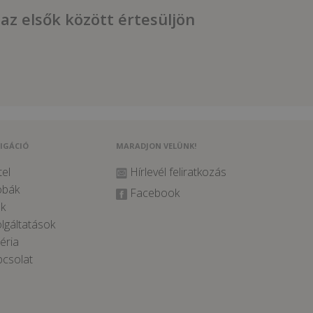
 az elsők között értesüljön
IGÁCIÓ
MARADJON VELÜNK!
el
Hírlevél feliratkozás
obák
Facebook
k
lgáltatások
éria
csolat