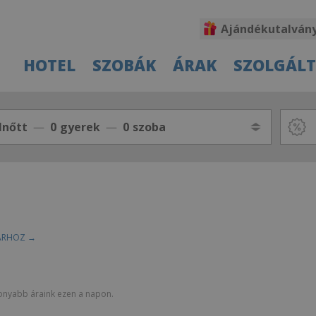
Ajándékutalván
HOTEL
SZOBÁK
ÁRAK
SZOLGÁL
lnőtt
0
gyerek
0
szoba
TÁRHOZ →
sonyabb áraink ezen a napon.