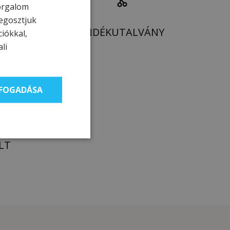
forgalom
egosztjuk
AJÁNDÉKUTALVÁNY
ciókkal,
li
LFOGADÁSA
LT