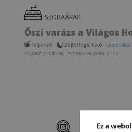
SZOBAÁRAK
Őszi varázs a Világos H
Félpanzió
2 éjtől foglalható
Lemondási f
Félpanziós ellátás - Ajándék welcome drink
Ez a webol