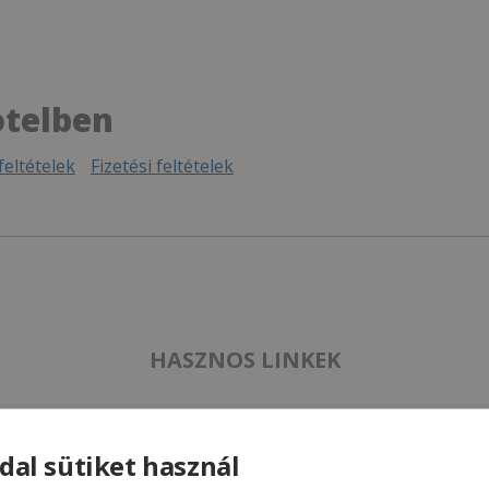
otelben
eltételek
Fizetési feltételek
HASZNOS LINKEK
dal sütiket használ