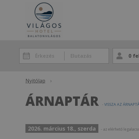
0
fe
Nyitólap
›
ÁRNAPTÁR
-
VISSZA AZ ÁRNAP
2026. március 18., szerda
- az elérhető legalac