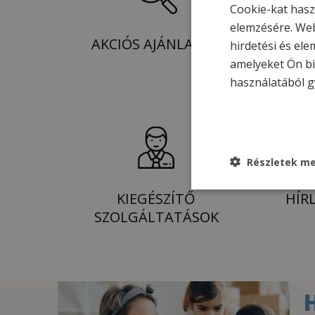
Cookie-kat hasz
elemzésére. Web
AKCIÓS AJÁNLATOK
hirdetési és ele
amelyeket Ön bi
használatából g
Részletek me
KIEGÉSZÍTŐ
HÍR
SZOLGÁLTATÁSOK