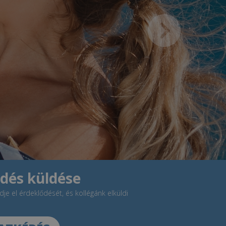
dés küldése
dje el érdeklődését, és kollégánk elküldi