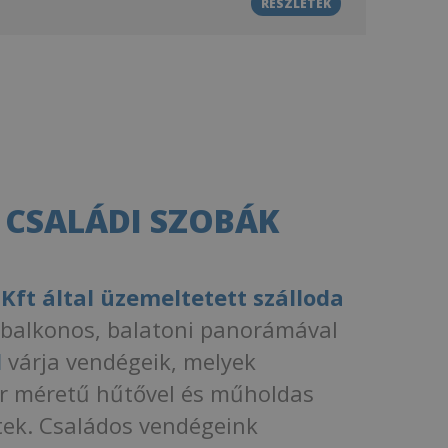
RÉSZLETEK
 CSALÁDI SZOBÁK
ft által üzemeltetett szálloda
, balkonos, balatoni panorámával
l
várja vendégeik, melyek
r méretű hűtővel és műholdas
eltek. Családos vendégeink