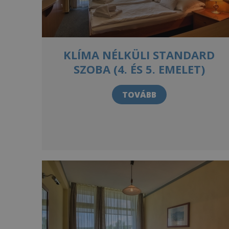
KLÍMA NÉLKÜLI STANDARD
SZOBA (4. ÉS 5. EMELET)
TOVÁBB