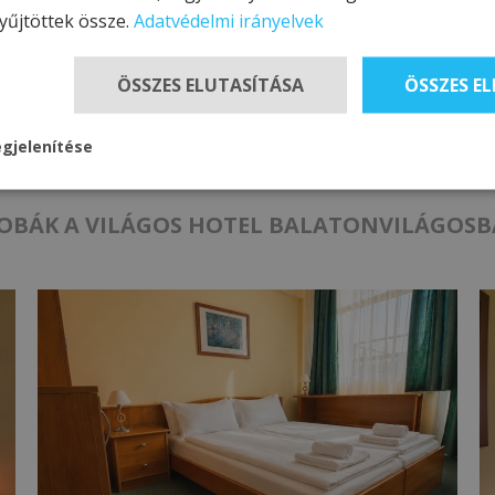
yűjtöttek össze.
Adatvédelmi irányelvek
ÖSSZES ELUTASÍTÁSA
ÖSSZES E
gjelenítése
OBÁK A VILÁGOS HOTEL BALATONVILÁGOS