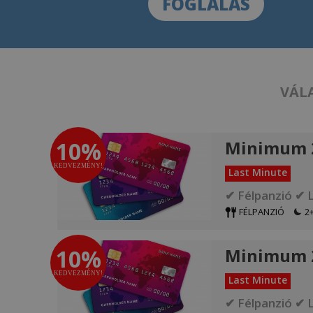
FOGLALÁS
VÁLA
10%
Minimum 2
KEDVEZMÉNY!
Last Minute
✔ Félpanzió ✔ 
FÉLPANZIÓ
2+
10%
Minimum 2 
KEDVEZMÉNY!
Last Minute
✔ Félpanzió ✔ 