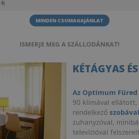
 ÉJ
MINDEN CSOMAGAJÁNLAT
ISMERJE MEG A SZÁLLODÁNKAT!
KÉTÁGYAS ÉS
Az Optimum Füred K
90 klímával ellátott
rendelkező
szobáva
zuhanyzóval, minibá
televízióval felszer