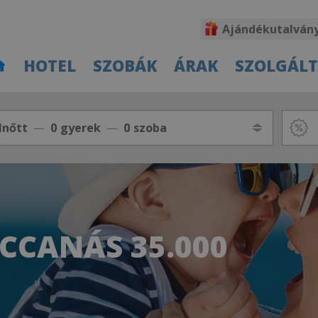
Ajándékutalván
HOTEL
SZOBÁK
ÁRAK
SZOLGÁL
lnőtt
0
gyerek
0
szoba
CCANÁS 35.000