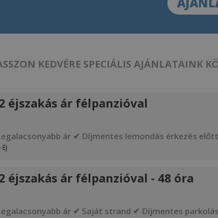
AJÁNL
SSZON KEDVÉRE SPECIÁLIS AJÁNLATAINK K
 éjszakás ár félpanzióval
Legalacsonyabb ár ✔ Díjmentes lemondás érkezés előtt
 ÉJ
éjszakás ár félpanzióval - 48 óra
Legalacsonyabb ár ✔ Saját strand ✔ Díjmentes parkolá