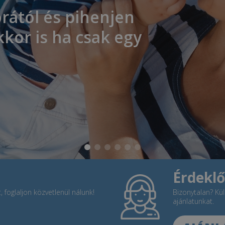
rától és pihenjen
kkor is ha csak egy
Érdeklő
 foglaljon közvetlenül nálunk!
Bizonytalan? Kül
ajánlatunkat.