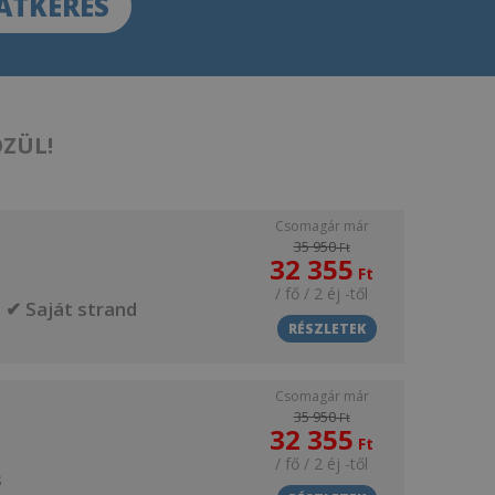
ATKÉRÉS
ÖZÜL!
Csomagár már
35 950
Ft
32 355
Ft
/ fő / 2 éj
-től
 ✔ Saját strand
RÉSZLETEK
Csomagár már
35 950
Ft
32 355
Ft
/ fő / 2 éj
-től
s