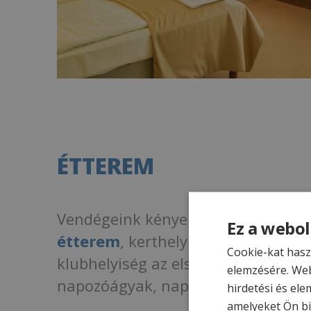
ÉTTEREM
Vendégeink kényelmét szolgálja a 
Ez a webol
étterem
, kerthelyiség Balatoni p
Cookie-kat hasz
klubhelyiség az első emeleten, és a
elemzésére. Web
napozóágyak, napernyők.
hirdetési és ele
amelyeket Ön bi