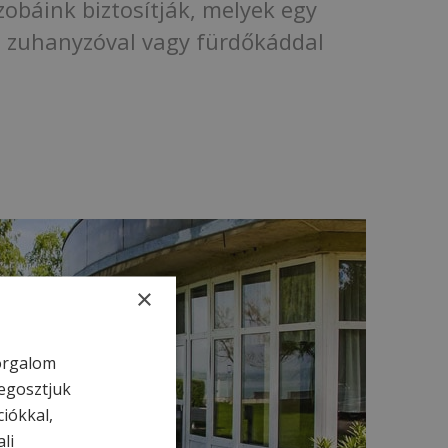
zobáink biztosítják, melyek egy
s zuhanyzóval vagy fürdőkáddal
×
forgalom
egosztjuk
FOTÓGALÉRIA
ciókkal,
li